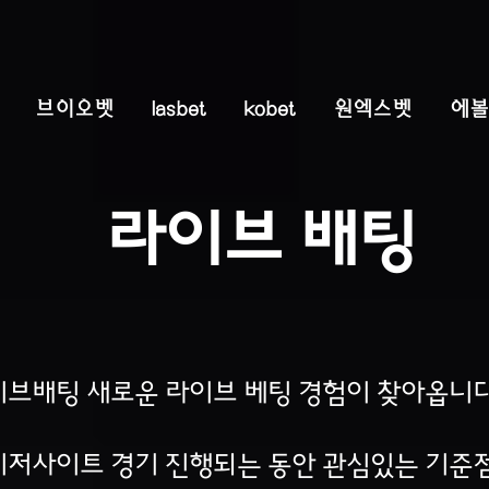
브이오벳
lasbet
kobet
원엑스벳
에볼
​라이브 배팅
이브배팅 새로운 라이브 베팅 경험이 찾아옵니다
이저사이트 경기 진행되는 동안 관심있는 기준