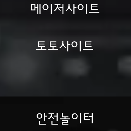
메이저사이트
​토토사이트
안전놀이터