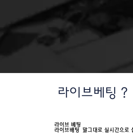
라이브베팅 ?
라이브 베팅
라이브배팅 말그대로 실시간으로 실