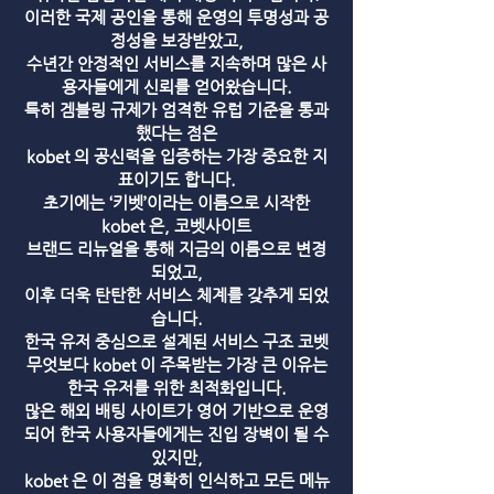
이러한 국제 공인을 통해 운영의 투명성과 공
정성을 보장받았고,
수년간 안정적인 서비스를 지속하며 많은 사
용자들에게 신뢰를 얻어왔습니다.
특히 겜블링 규제가 엄격한 유럽 기준을 통과
했다는 점은
kobet 의 공신력을 입증하는 가장 중요한 지
표이기도 합니다.
초기에는 ‘키벳’이라는 이름으로 시작한
kobet 은, 코벳사이트
브랜드 리뉴얼을 통해 지금의 이름으로 변경
되었고,
이후 더욱 탄탄한 서비스 체계를 갖추게 되었
습니다.
한국 유저 중심으로 설계된 서비스 구조 코벳
무엇보다 kobet 이 주목받는 가장 큰 이유는
한국 유저를 위한 최적화입니다.
많은 해외 배팅 사이트가 영어 기반으로 운영
되어 한국 사용자들에게는 진입 장벽이 될 수
있지만,
kobet 은 이 점을 명확히 인식하고 모든 메뉴