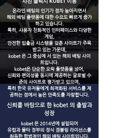
​사진 클릭시 KOBET 이동
온라인 배팅의 인기가 점차 높아지면서
해외 배팅 플랫폼에 대한 수요도 빠르게 증가
하고 있습니다.
특히, 사용자 친화적인 인터페이스와 다양한
게임,
안전한 입출금 시스템을 갖춘 사이트가 주목
받고 있는 가운데,
kobet 은 그 중심에 서 있는 해외 배팅 사이
트입니다.
kobet은 단순한 오락 플랫폼을 넘어,
신뢰와 편의성을 동시에 제공하는 글로벌 수
준의 사이트로 평가받고 있으며,
특히 한국 유저들에게 최적화된 서비스를 제
공하는 점에서 높은 만족도를 자랑합니다.
신뢰를 바탕으로 한 kobet 의 출발과
성장
kobet 은 2014년에 설립되어
유럽과 몰타 정부의 정식 겜블링 라이선스를
취득한 합법적인 해외 배팅 사이트입니다.