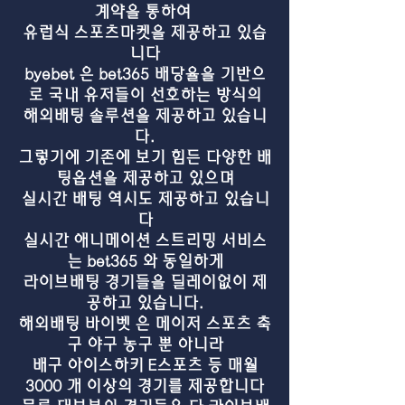
계약을 통하여
유럽식 스포츠마켓을 제공하고 있습
니다
byebet 은 bet365 배당율을 기반으
로 국내 유저들이 선호하는 방식의
해외배팅 솔루션을 제공하고 있습니
다.
그렇기에 기존에 보기 힘든 다양한 배
팅옵션을 제공하고 있으며
실시간 배팅 역시도 제공하고 있습니
다
실시간 애니메이션 스트리밍 서비스
는 bet365 와 동일하게
라이브배팅 경기들을 딜레이없이 제
공하고 있습니다.
해외배팅 바이벳 은 메이저 스포츠 축
구 야구 농구 뿐 아니라
배구 아이스하키 E스포츠 등 매월
3000 개 이상의 경기를 제공합니다