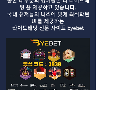
물론 대부분의 경기들은 다 라이브배
팅 을 제공하고 있습니다.
국내 유저들의 니즈에 맞게 최적화된
UI 를 제공하는
라이브배팅 전문 사이트 byebet
바이벳 에서는
가장 인기 있는 온라인게임 에볼루션
카지노 뿐 아니라
아시아게이밍 마이크로게이밍 타이
산게이밍 등을 제공하고 있습니다