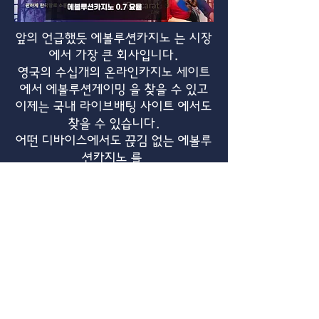
앞의 언급했듯 에볼루션카지노 는 시장
에서 가장 큰 회사입니다.
영국의 수십개의 온라인카지노 세이트
에서 에볼루션게이밍 을 찾을 수 있고
이제는 국내 라이브배팅 사이트 에서도
찾을 수 있습니다.
어떤 디바이스에서도 끊김 없는 에볼루
션카지노 를
KBC 계열 의 KONEBET 에서 편안
하고 안전하게 이용해보세요.