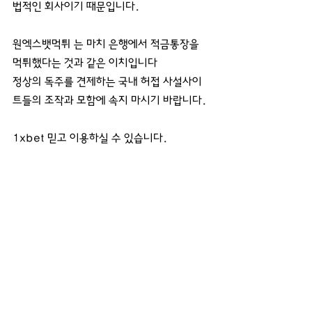
법적인 회사이기 때문입니다.
원엑스뱃먹튀 는 마치 은행에서 적금통장을 
먹튀했다는 것과 같은 이치입니다
정상의 독주를 견제하는 국내 허접 사설사이
트들의 조작과 모함에 속지 마시기 바랍니다.
1xbet 믿고 이용하실 수 있습니다.